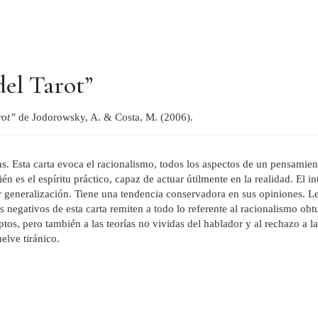
del Tarot”
arot”
de Jodorowsky, A. & Costa, M. (2006).
eas. Esta carta evoca el racionalismo, todos los aspectos de un pensamien
n es el espíritu práctico, capaz de actuar útilmente en la realidad. El i
r generalización. Tiene una tendencia conservadora en sus opiniones. Le
s negativos de esta carta remiten a todo lo referente al racionalismo obtus
tos, pero también a las teorías no vividas del hablador y al rechazo a la
uelve tiránico.