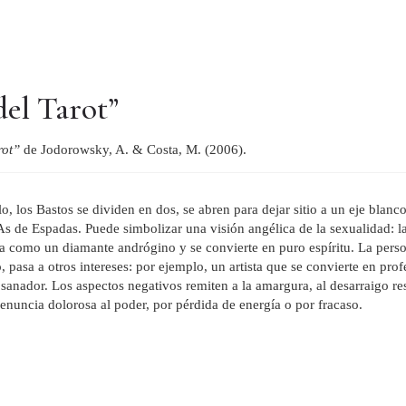
del Tarot”
arot”
de Jodorowsky, A. & Costa, M. (2006).
 los Bastos se dividen en dos, se abren para dejar sitio a un eje blanco.
s de Espadas. Puede simbolizar una visión angélica de la sexualidad: la
liza como un diamante andrógino y se convierte en puro espíritu. La pers
, pasa a otros intereses: por ejemplo, un artista que se convierte en pro
anador. Los aspectos negativos remiten a la amargura, al desarraigo res
a renuncia dolorosa al poder, por pérdida de energía o por fracaso.