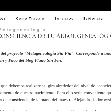
les
Cómo Trabajo
Servicios
Evidencia
Metagenealogía
 CONSCIENCIA DE TU ÁRBOL GENEALÓG
 del proyecto “
Metagenealogía Sin Fin
“. Corresponde a una
n y Paco del blog Plano Sin Fin.
 que debemos realizarnos, gira alrededor del nivel de “concie
momento de nuestro nacimiento. Para ello sería conveniente q
es de consciencia de la mano del maestro Alejandro Jodorows