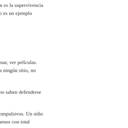
n es la supervivencia
do es un ejemplo
nar, ver películas.
a ningún sitio, no
 no saben defenderse
compulsivos. Un niño
rnos con total