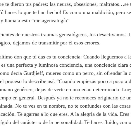
ue te dieron tus padres: las neuras, obsesiones, maltratos…se 
Tú haces lo que te han hecho! Es como una maldición, pero se
y llama a esto “metagenealogía”
cientes de nuestros traumas genealógicos, los desactivamos.
gico, dejamos de transmitir por él esos errores.
último don que tú das es tu conciencia. Cuando lleguemos a l
es una perfecta y luminosa conciencia, una conciencia clara 
 como decía Gurdjieff, mueres como un perro, sin ofrendar la 
 el proceso lo describe así: “Cuando empiezas poco a poco a d
humano genérico, dejas de verte en una edad determinada. Lue
tiempo en general. Después ya no te reconoces originario de un
inada. No te ves en tu nombre, no te confundes con las cosas
icación. Te agarras a lo que eres. A la alegría de la vida. Eres
 rígido del carácter o de la personalidad. Te haces fluido, como