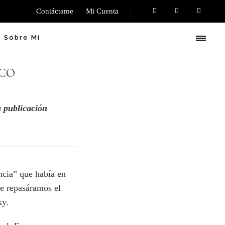
Contáctame
Mi Cuenta
Sobre Mí
ICO
 publicación
ncia” que había en
ue repasáramos el
ky.