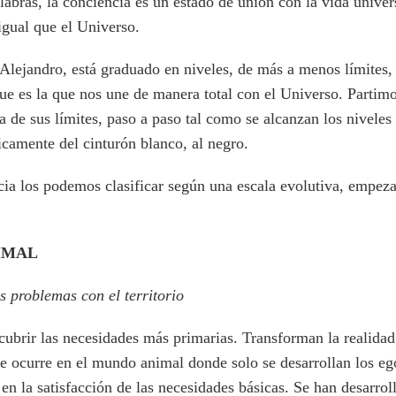
labras, la conciencia es un estado de unión con la vida univer
igual que el Universo.
 Alejandro, está graduado en niveles, de más a menos límites,
ue es la que nos une de manera total con el Universo. Partimo
ia de sus límites, paso a paso tal como se alcanzan los niveles 
icamente del cinturón blanco, al negro.
cia los podemos clasificar según una escala evolutiva, empez
IMAL
s problemas con el territorio
cubrir las necesidades más primarias. Transforman la realidad
ue ocurre en el mundo animal donde solo se desarrollan los e
en la satisfacción de las necesidades básicas. Se han desarrol