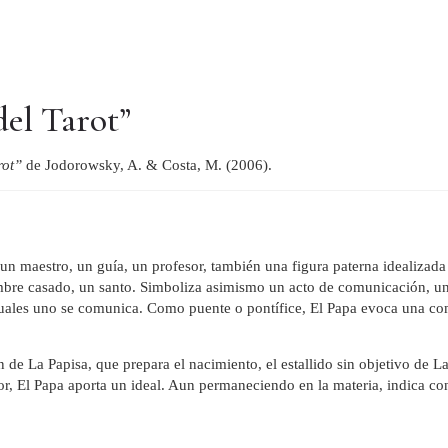
del Tarot”
arot”
de Jodorowsky, A. & Costa, M. (2006).
un maestro, un guía, un profesor, también una figura paterna idealizada 
ombre casado, un santo. Simboliza asimismo un acto de comunicación, u
cuales uno se comunica. Como puente o pontífice, El Papa evoca una co
de La Papisa, que prepara el nacimiento, el estallido sin objetivo de La
or, El Papa aporta un ideal. Aun permaneciendo en la materia, indica co