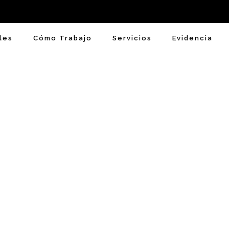
les
Cómo Trabajo
Servicios
Evidencia
 programa de TV Las Noches Bla