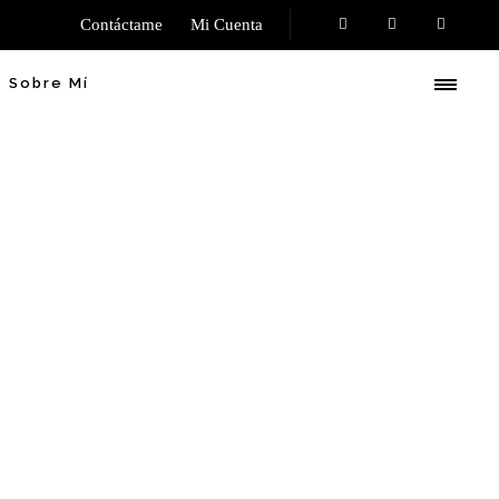
Contáctame
Mi Cuenta
Sobre Mí
ncas 2006