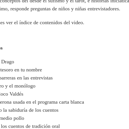
conceptos del desde el sufismo y el tarot, e historias iniciáti
imo, responde preguntas de niños y niñas entrevistadores.
s ver el índice de contenidos del video.
os
n Drago
 tesoro en tu nombre
arreras en las entrevistas
tro y el monólogo
 loco Valdés
terona usada en el programa carta blanca
o la sabiduría de los cuentos
 medio pollo
los cuentos de tradición oral