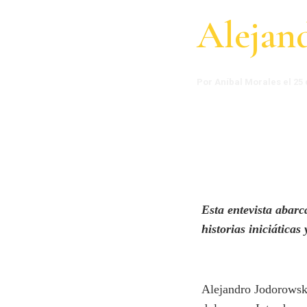
Alejan
Por Aníbal Morales el 25
Esta entevista abarc
historias iniciáticas
Alejandro Jodorowsky