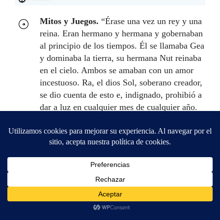
Mitos y Juegos.
“Érase una vez un rey y una
reina. Eran hermano y hermana y gobernaban
al principio de los tiempos. Él se llamaba Gea
y dominaba la tierra, su hermana Nut reinaba
en el cielo. Ambos se amaban con un amor
incestuoso. Ra, el dios Sol, soberano creador,
se dio cuenta de esto e, indignado, prohibió a
dar a luz en cualquier mes de cualquier año.
Sin embargo, la reina tenía otro amante, Toth,
el escriba divino, un erudito en letras y artes y
maestro de los juegos. Buscando desviar la
maldición del Sol, se presentó ante la Luna y
le propuso una partida del juego de mesa.
Ganó el juego y la Luna se vio obligada a
darle la septuagésima parte de las noches en
las que ella brillara. Con la suma de todas
estas fracciones de luz juntas, Toth formó