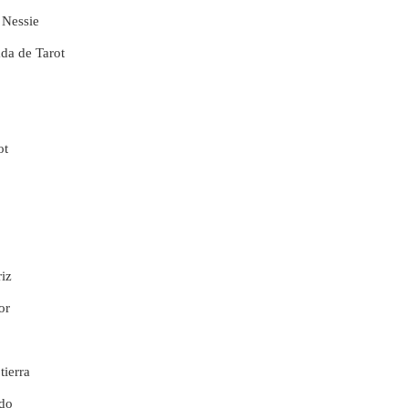
 Nessie
da de Tarot
ot
riz
or
tierra
ado