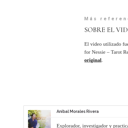
Más referen
SOBRE EL VI
El video utilizado f
for Nessie – Tarot R
original
.
Aníbal Morales Rivera
Explorador, investigador y practi