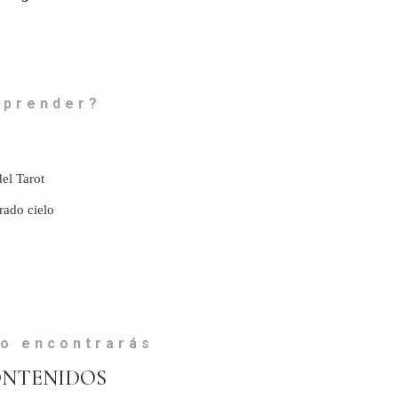
aprender?
el Tarot
rado cielo
eo encontrarás
ONTENIDOS