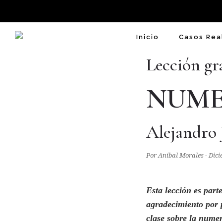
Inicio
Casos Rea
Lección gr
NUME
Alejandro
Por Aníbal Morales - Dic
Esta lección es part
agradecimiento por p
clase sobre la numer