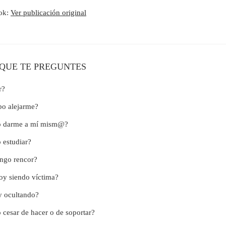
ok:
Ver publicación original
 QUE TE PREGUNTES
r?
bo alejarme?
bo darme a mí mism@?
 estudiar?
engo rencor?
oy siendo víctima?
y ocultando?
 cesar de hacer o de soportar?