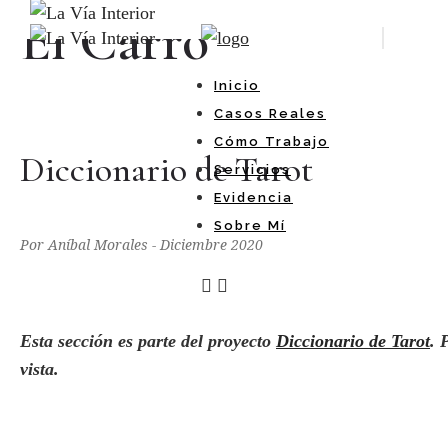
El Carro
Inicio
Casos Reales
Cómo Trabajo
Diccionario de Tarot
Servicios
Evidencia
Sobre Mí
Por Aníbal Morales - Diciembre 2020
Esta sección es parte del proyecto
Diccionario de Tarot
. 
vista
.