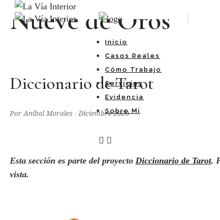
Nueve de Oros
Inicio
Casos Reales
Cómo Trabajo
Diccionario de Tarot
Servicios
Evidencia
Sobre Mí
Por Aníbal Morales - Diciembre 2020
Esta sección es parte del proyecto
Diccionario de Tarot
. 
vista
.