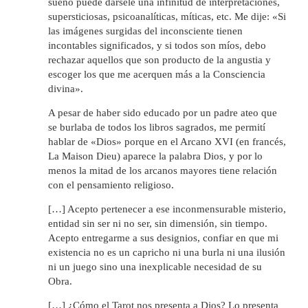
sueño puede dársele una infinitud de interpretaciones,
supersticiosas, psicoanalíticas, míticas, etc. Me dije: «Si
las imágenes surgidas del inconsciente tienen
incontables significados, y si todos son míos, debo
rechazar aquellos que son producto de la angustia y
escoger los que me acerquen más a la Consciencia
divina».
A pesar de haber sido educado por un padre ateo que
se burlaba de todos los libros sagrados, me permití
hablar de «Dios» porque en el Arcano XVI (en francés,
La Maison Dieu) aparece la palabra Dios, y por lo
menos la mitad de los arcanos mayores tiene relación
con el pensamiento religioso.
[…] Acepto pertenecer a ese inconmensurable misterio,
entidad sin ser ni no ser, sin dimensión, sin tiempo.
Acepto entregarme a sus designios, confiar en que mi
existencia no es un capricho ni una burla ni una ilusión
ni un juego sino una inexplicable necesidad de su
Obra.
[…] ¿Cómo el Tarot nos presenta a Dios? Lo presenta