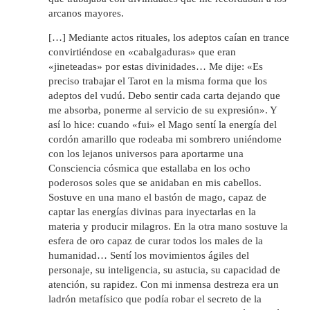
arcanos mayores.
[…] Mediante actos rituales, los adeptos caían en trance
convirtiéndose en «cabalgaduras» que eran
«jineteadas» por estas divinidades… Me dije: «Es
preciso trabajar el Tarot en la misma forma que los
adeptos del vudú. Debo sentir cada carta dejando que
me absorba, ponerme al servicio de su expresión». Y
así lo hice: cuando «fui» el Mago sentí la energía del
cordón amarillo que rodeaba mi sombrero uniéndome
con los lejanos universos para aportarme una
Consciencia cósmica que estallaba en los ocho
poderosos soles que se anidaban en mis cabellos.
Sostuve en una mano el bastón de mago, capaz de
captar las energías divinas para inyectarlas en la
materia y producir milagros. En la otra mano sostuve la
esfera de oro capaz de curar todos los males de la
humanidad… Sentí los movimientos ágiles del
personaje, su inteligencia, su astucia, su capacidad de
atención, su rapidez. Con mi inmensa destreza era un
ladrón metafísico que podía robar el secreto de la