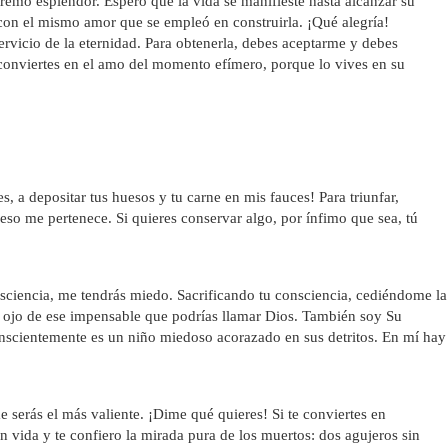
remo esplendor. Espero que la vida se manifieste hasta alcanzar su
 con el mismo amor que se empleó en construirla. ¡Qué alegría!
ervicio de la eternidad. Para obtenerla, debes aceptarme y debes
e conviertes en el amo del momento efímero, porque lo vives en su
s, a depositar tus huesos y tu carne en mis fauces! Para triunfar,
 eso me pertenece. Si quieres conservar algo, por ínfimo que sea, tú
nsciencia, me tendrás miedo. Sacrificando tu consciencia, cediéndome la
el ojo de ese impensable que podrías llamar Dios. También soy Su
conscientemente es un niño miedoso acorazado en sus detritos. En mí hay
serás el más valiente. ¡Dime qué quieres! Si te conviertes en
 vida y te confiero la mirada pura de los muertos: dos agujeros sin