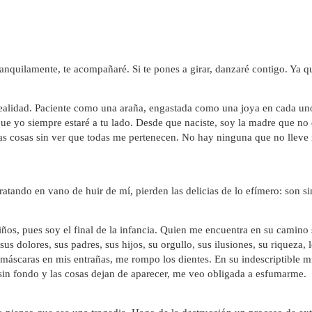
s tranquilamente, te acompañaré. Si te pones a girar, danzaré contigo. Ya
s realidad. Paciente como una araña, engastada como una joya en cada uno 
que yo siempre estaré a tu lado. Desde que naciste, soy la madre que no
las cosas sin ver que todas me pertenecen. No hay ninguna que no lleve 
ando en vano de huir de mí, pierden las delicias de lo efímero: son sin
iños, pues soy el final de la infancia. Quien me encuentra en su camino 
sus dolores, sus padres, sus hijos, su orgullo, sus ilusiones, su riqueza,
as máscaras en mis entrañas, me rompo los dientes. En su indescriptible m
in fondo y las cosas dejan de aparecer, me veo obligada a esfumarme.