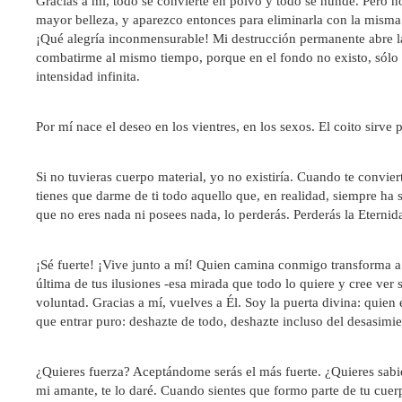
Gracias a mí, todo se convierte en polvo y todo se hunde. Pero n
mayor belleza, y aparezco entonces para eliminarla con la misma 
¡Qué alegría inconmensurable! Mi destrucción permanente abre la 
combatirme al mismo tiempo, porque en el fondo no existo, sólo ex
intensidad infinita.
Por mí nace el deseo en los vientres, en los sexos. El coito sirve 
Si no tuvieras cuerpo material, yo no existiría. Cuando te conviert
tienes que darme de ti todo aquello que, en realidad, siempre ha 
que no eres nada ni posees nada, lo perderás. Perderás la Eternid
¡Sé fuerte! ¡Vive junto a mí! Quien camina conmigo transforma a 
última de tus ilusiones -esa mirada que todo lo quiere y cree ve
voluntad. Gracias a mí, vuelves a Él. Soy la puerta divina: quie
que entrar puro: deshazte de todo, deshazte incluso del desasimi
¿Quieres fuerza? Aceptándome serás el más fuerte. ¿Quieres sabi
mi amante, te lo daré. Cuando sientes que formo parte de tu cuer