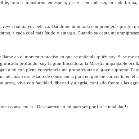
rrible, todo se transforma en espejo, y te ves en cada ser, en cada forma
ra, revela su mayor belleza. Dándome tu mirada comprenderás por fin que
tintos, a cada cual más fétido y amargo. Cuando se capta mi omnipresen
llame en el momento preciso en que se entiende quién soy. Si se me pre
gnificado profundo, soy la gran Iniciadora, la Maestra impalpable ocult
egan a mí con plena consciencia me proporcionan el gozo supremo. Pero l
s que alcanzan ese estado de consciencia pura en que me convierto en el
presa, vive con facilidad, libertad y alegría, confiado frente a las agre
 tu consciencia. ¡Desaparece en mí para ser por fin la totalidad!»