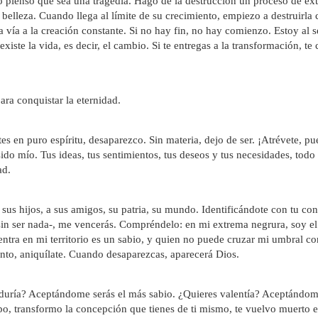
o pienso que sea una tragedia. Hago de la destrucción un proceso de ext
belleza. Cuando llega al límite de su crecimiento, empiezo a destruirla
vía a la creación constante. Si no hay fin, no hay comienzo. Estoy al s
iste la vida, es decir, el cambio. Si te entregas a la transformación, t
para conquistar la eternidad.
es en puro espíritu, desaparezco. Sin materia, dejo de ser. ¡Atrévete, pue
sido mío. Tus ideas, tus sentimientos, tus deseos y tus necesidades, todo
ad.
sus hijos, a sus amigos, su patria, su mundo. Identificándote con tu co
r sin ser nada-, me vencerás. Compréndelo: en mi extrema negrura, soy 
n entra en mi territorio es un sabio, y quien no puede cruzar mi umbral 
ento, aniquílate. Cuando desaparezcas, aparecerá Dios.
duría? Aceptándome serás el más sabio. ¿Quieres valentía? Aceptándome 
po, transformo la concepción que tienes de ti mismo, te vuelvo muerto en