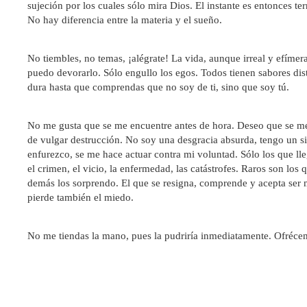
sujeción por los cuales sólo mira Dios. El instante es entonces te
No hay diferencia entre la materia y el sueño.
No tiembles, no temas, ¡alégrate! La vida, aunque irreal y efíme
puedo devorarlo. Sólo engullo los egos. Todos tienen sabores dis
dura hasta que comprendas que no soy de ti, sino que soy tú.
No me gusta que se me encuentre antes de hora. Deseo que se me 
de vulgar destrucción. No soy una desgracia absurda, tengo un si
enfurezco, se me hace actuar contra mi voluntad. Sólo los que ll
el crimen, el vicio, la enfermedad, las catástrofes. Raros son lo
demás los sorprendo. El que se resigna, comprende y acepta ser mi 
pierde también el miedo.
No me tiendas la mano, pues la pudriría inmediatamente. Ofréceme