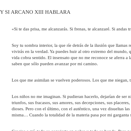
Y SI ARCANO XIII HABLARA
«Si te das prisa, me alcanzarás. Si frenas, te alcanzaré. Si anda
Soy tu sombra interior, la que ríe detrás de la ilusión que llama
vivirás en la verdad. Ya puedes huir al otro extremo del mundo, 
vida cobra sentido. El insensato que no me reconoce se aferra a 
saben que sólo pueden avanzar por mi camino.
Los que me asimilan se vuelven poderosos. Los que me niegan, trat
Los niños no me imaginan. Si pudieran hacerlo, dejarían de ser n
triunfos, sus fracasos, sus amores, sus decepciones, sus placeres, 
dioses. Pero con el último, con el auténtico, una vez disueltas l
misma… Cuando la totalidad de la materia pasa por mi garganta s